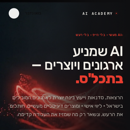
לגו לתוכן
בואו נדבר
AI ACADEMY
AI מעשי · בלי הייפ · בלי רעש
AI שמניע
ארגונים ויוצרים —
בתכל'ס.
הרצאות, סדנאות וייעוץ בינה יוצרת לארגונים המובילים
בישראל · ליווי אישי · ומוצרים דיגיטליים מעשיים. חותכים
את הרעש, ונשאר רק מה שמזיז את העבודה קדימה.